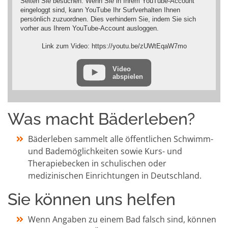
Seiten Sie besuchen. Wenn Sie in Ihrem YouTube-Account
eingeloggt sind, kann YouTube Ihr Surfverhalten Ihnen
persönlich zuzuordnen. Dies verhindern Sie, indem Sie sich
vorher aus Ihrem YouTube-Account ausloggen.
Wird ein YouTube-Video gestartet, setzt der Anbieter Cookies
Link zum Video: https://youtu.be/zUWtEqaW7mo
ein, die Hinweise über das Nutzerverhalten sammeln.
Wer das Speichern von Cookies für das Google-Ads-Programm
Video
abspielen
deaktiviert hat, wird auch beim Anschauen von YouTube-
Videos mit keinen solchen Cookies rechnen müssen. YouTube
legt aber auch in anderen Cookies nicht-personenbezogene
Nutzungsinformationen ab. Möchten Sie dies verhindern, so
Was macht Bäderleben?
müssen Sie das Speichern von Cookies im Browser blockieren.
Weitere Informationen zum Datenschutz bei „YouTube“ finden
Bäderleben sammelt alle öffentlichen Schwimm-
Sie in der Datenschutzerklärung des Anbieters unter:
https://www.google.de/intl/de/policies/privacy/
und Bademöglichkeiten sowie Kurs- und
Therapiebecken in schulischen oder
medizinischen Einrichtungen in Deutschland.
Sie können uns helfen
Wenn Angaben zu einem Bad falsch sind, können