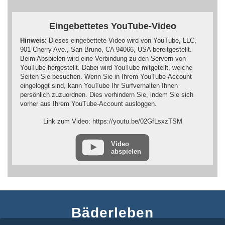
Eingebettetes YouTube-Video
Hinweis:
Dieses eingebettete Video wird von YouTube, LLC,
901 Cherry Ave., San Bruno, CA 94066, USA bereitgestellt.
Beim Abspielen wird eine Verbindung zu den Servern von
YouTube hergestellt. Dabei wird YouTube mitgeteilt, welche
Seiten Sie besuchen. Wenn Sie in Ihrem YouTube-Account
eingeloggt sind, kann YouTube Ihr Surfverhalten Ihnen
persönlich zuzuordnen. Dies verhindern Sie, indem Sie sich
vorher aus Ihrem YouTube-Account ausloggen.
Wird ein YouTube-Video gestartet, setzt der Anbieter Cookies
Link zum Video: https://youtu.be/02GfLsxzTSM
ein, die Hinweise über das Nutzerverhalten sammeln.
Wer das Speichern von Cookies für das Google-Ads-Programm
Video
abspielen
deaktiviert hat, wird auch beim Anschauen von YouTube-
Videos mit keinen solchen Cookies rechnen müssen. YouTube
legt aber auch in anderen Cookies nicht-personenbezogene
Nutzungsinformationen ab. Möchten Sie dies verhindern, so
müssen Sie das Speichern von Cookies im Browser blockieren.
Weitere Informationen zum Datenschutz bei „YouTube“ finden
Bäderleben
Sie in der Datenschutzerklärung des Anbieters unter:
https://www.google.de/intl/de/policies/privacy/